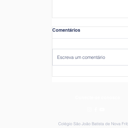
Comentários
Escreva um comentário
Há 11 anos o nº1 no ENEM!
Conecte-se conosco
Colégio São João Batista de Nova Fri