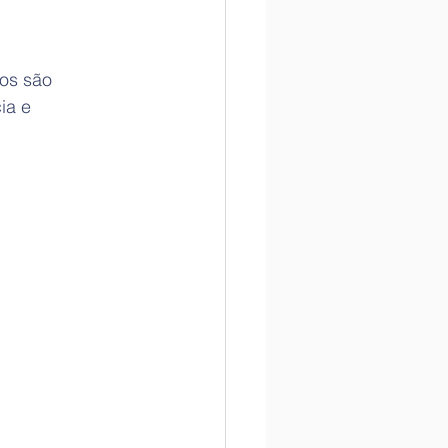
os são 
ia e 