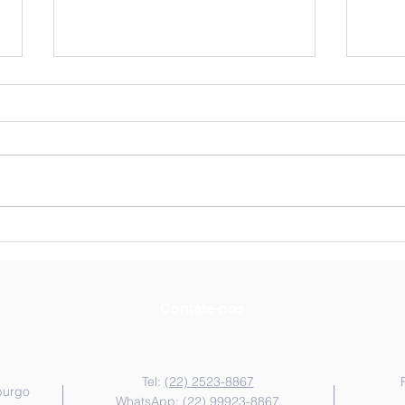
Dicas para Vestibular de
Resu
Medicina: Estratégias para
UERJ
Passar no Vestibular de
Dest
Medicina
de A
Contate-nos
Tel:
(22) 2523-8867
burgo
WhatsApp:
(22) 99923-8867