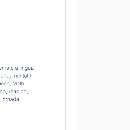
rna e a língua 
Fundamental I 
ence, Math, 
ng, reading, 
 jornada 