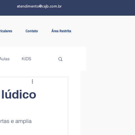
atendimento@csjb.com.br
riculares
Contato
Área Restrita
Aulas
KIDS
 lúdico
rtas e amplia 