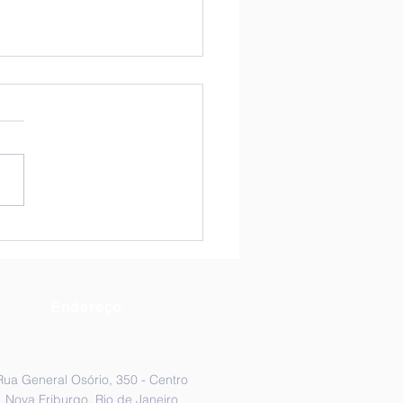
ltados do CSJB na
: Aprovados e
aques nos Resultados
provações Escolares
Endereço
Rua General Osório, 350 - Centro
Nova Friburgo, Rio de Janeiro