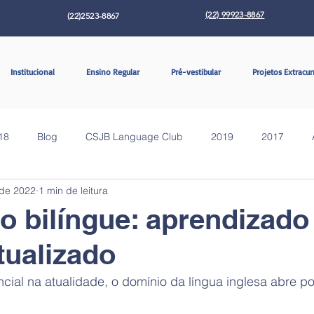
(22) 99923-8867
(22)2523-8867
Institucional
Ensino Regular
Pré-vestibular
Projetos Extracur
18
Blog
CSJB Language Club
2019
2017
 de 2022
1 min de leitura
 bilíngue: aprendizado
tualizado
ial na atualidade, o domínio da língua inglesa abre po