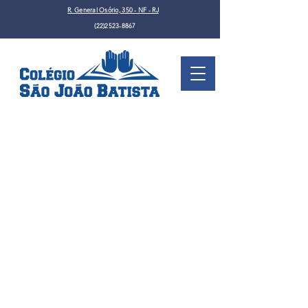
R. General Osório, 350 - NF - RJ
(22)2523-8867