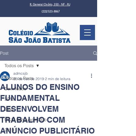
R. General Osório, 350 - NF - RJ
(22)2523-8867
Post
Todos os Posts
admcsjb
Todos os Posts
25 de set. de 2019
2 min de leitura
ALUNOS DO ENSINO
Downloads
FUNDAMENTAL
2018
DESENVOLVEM
Blog
TRABALHO COM
CSJB Language Club
ANÚNCIO PUBLICITÁRIO
2019