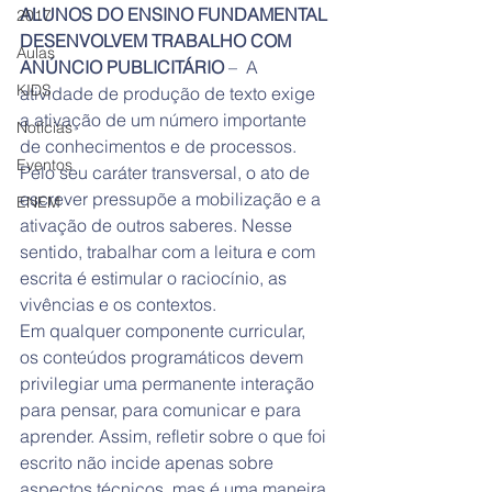
ALUNOS DO ENSINO FUNDAMENTAL 
2017
DESENVOLVEM TRABALHO COM 
Aulas
ANÚNCIO PUBLICITÁRIO
 –  A 
KIDS
atividade de produção de texto exige 
a ativação de um número importante 
Notícias
de conhecimentos e de processos. 
Eventos
Pelo seu caráter transversal, o ato de 
escrever pressupõe a mobilização e a 
ENEM
ativação de outros saberes. Nesse 
sentido, trabalhar com a leitura e com 
escrita é estimular o raciocínio, as 
vivências e os contextos.
Em qualquer componente curricular, 
os conteúdos programáticos devem 
privilegiar uma permanente interação 
para pensar, para comunicar e para 
aprender. Assim, refletir sobre o que foi 
escrito não incide apenas sobre 
aspectos técnicos, mas é uma maneira 