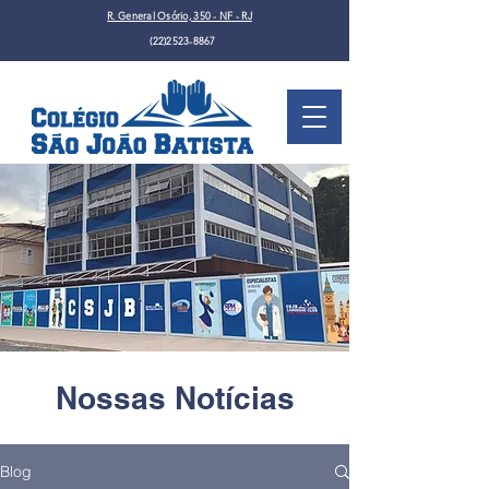
R. General Osório, 350 - NF - RJ
(22)2523-8867
Nossas Notícias
Blog