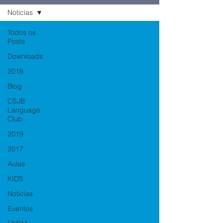
Notícias
Todos os
Posts
Downloads
2018
Blog
CSJB
Language
Club
2019
2017
Aulas
KIDS
Notícias
Eventos